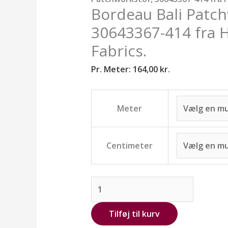
Fabrics.
Bordeau Bali Patch
antal
30643367-414 fra 
Fabrics.
Pr. Meter:
164,00
kr.
Meter
Centimeter
Tilføj til kurv