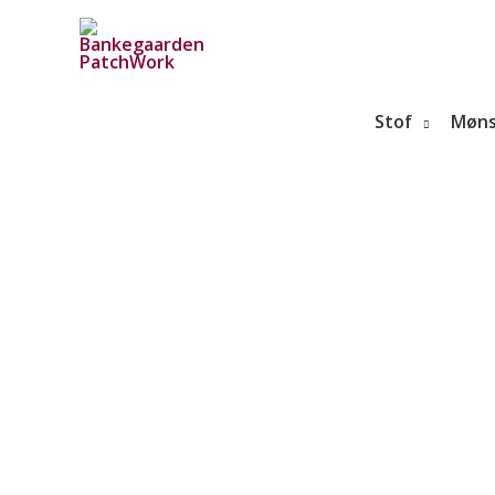
Gå
til
indholdet
Stof
Møns