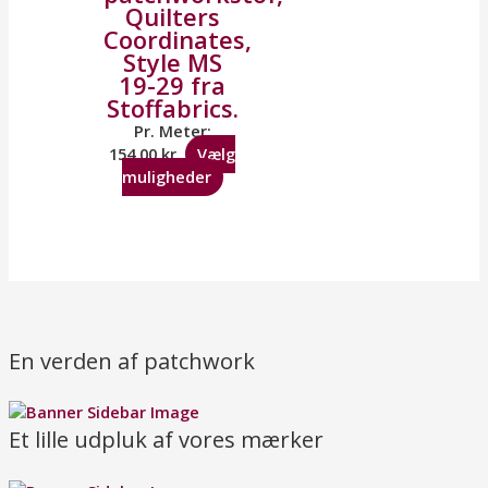
Quilters
Coordinates,
Style MS
19-29 fra
Stoffabrics.
Pr. Meter:
154,00
kr.
Vælg
muligheder
En verden af patchwork
Et lille udpluk af vores mærker