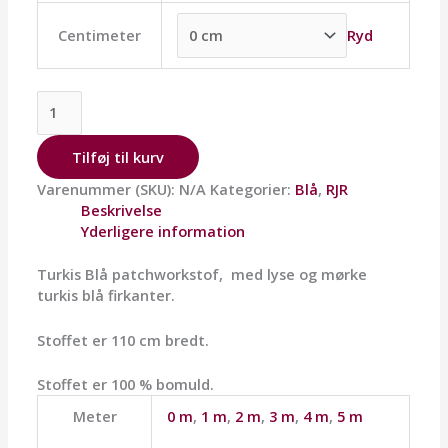
Ryd
Centimeter
Tilføj til kurv
Varenummer (SKU):
N/A
Kategorier:
Blå
,
RJR
Beskrivelse
Yderligere information
Turkis Blå patchworkstof, med lyse og mørke
turkis blå firkanter.
Stoffet er 110 cm bredt.
Stoffet er 100 % bomuld.
Meter
0 m
,
1 m
,
2 m
,
3 m
,
4 m
,
5 m