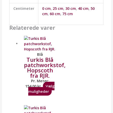
Centimeter
0 cm
,
25 cm
,
30 cm
,
40 cm
,
50
cm
,
60 cm
,
75 cm
Relaterede varer
Blå
Turkis Blå
patchworkstof,
Hopscoth
fra RJR.
Pr. Meter:
154,00
kr.
Vælg
muligheder