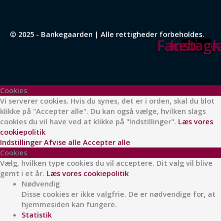
© 2025 - Bankegaarden | Alle rettigheder forbeholdes.
Facebook
Instag
Cookies
Vi serverer cookies. Hvis du synes, det er i orden, skal du blot
klikke på "Accepter alle". Du kan også vælge, hvilken slags
cookies du vil have ved at klikke på "Indstillinger".
Læs vores
cookiepolitik
Indstillinger
Afvise alle
Accepter alle
Cookies
Vælg, hvilken type cookies du vil acceptere. Dit valg vil blive
gemt i et år.
Læs vores cookiepolitik
Nødvendig
Disse cookies er ikke valgfrie. De er nødvendige for, at
hjemmesiden kan fungere.
Statistik