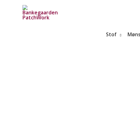
Gå
til
indholdet
Stof
Møns