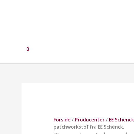
0
Ternet
patchworkstof
fra
EE
Schenck.
Forside
/
Producenter
/
EE Schenck
antal
patchworkstof fra EE Schenck.