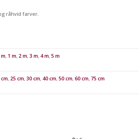
g råhvid farver.
 m
,
1 m
,
2 m
,
3 m
,
4 m
,
5 m
 cm
,
25 cm
,
30 cm
,
40 cm
,
50 cm
,
60 cm
,
75 cm