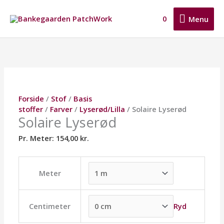
Gå
Menu
til
0
Menu
indholdet
Solaire
Dette
Dette
Dette
Lyserød
vare
vare
vare
antal
har
har
har
flere
flere
flere
varianter.
varianter.
varianter.
Mulighederne
Mulighederne
Mulighederne
Forside
/
Stof
/
Basis
kan
kan
kan
stoffer
/
Farver
/
Lyserød/Lilla
/ Solaire Lyserød
vælges
vælges
vælges
Solaire Lyserød
på
på
på
varesiden
varesiden
varesiden
Pr. Meter:
154,00
kr.
Meter
Ryd
Centimeter