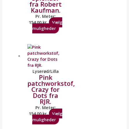
fra Robert
Kaufman.
Pr. Meter:
154,00
kr.
Vælg
muligheder
Lyserød/Lilla
Pink
patchworkstof,
Crazy for
Dots fra
RJR.
Pr. Meter:
154,00
kr.
Vælg
muligheder