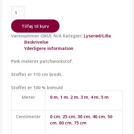
Tilføj til kurv
Varenummer (SKU):
N/A
Kategori:
Lyserød/Lilla
Beskrivelse
Yderligere information
Pink meleret patchworkstof.
Stoffet er 110 cm bredt.
Stoffet er 100 % bomuld
Meter
0 m
,
1 m
,
2 m
,
3 m
,
4 m
,
5 m
Centimeter
0 cm
,
25 cm
,
30 cm
,
40 cm
,
50
cm
,
60 cm
,
75 cm