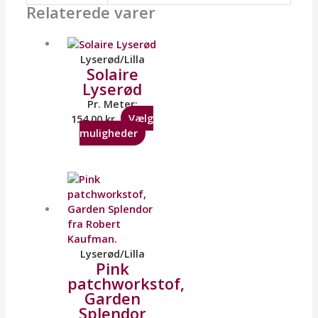
Relaterede varer
Lyserød/Lilla
Solaire
Lyserød
Pr. Meter:
154,00
kr.
Vælg
muligheder
Lyserød/Lilla
Pink
patchworkstof,
Garden
Splendor