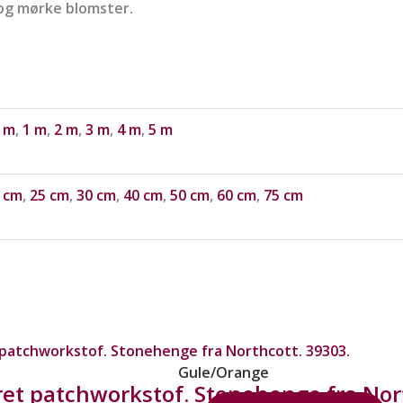
og mørke blomster.
 m
,
1 m
,
2 m
,
3 m
,
4 m
,
5 m
 cm
,
25 cm
,
30 cm
,
40 cm
,
50 cm
,
60 cm
,
75 cm
Gule/Orange
et patchworkstof. Stonehenge fra Nor