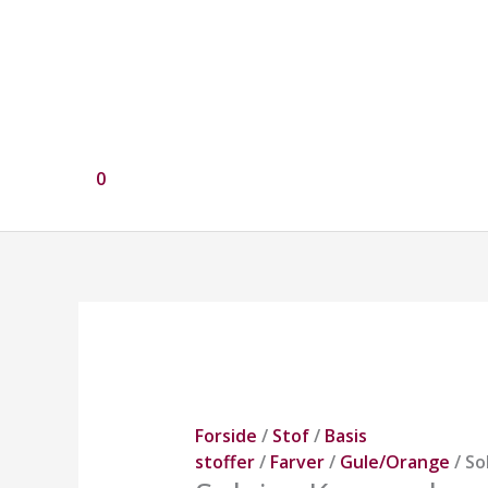
0
Solaire
Karrygul
antal
Forside
/
Stof
/
Basis
stoffer
/
Farver
/
Gule/Orange
/ So