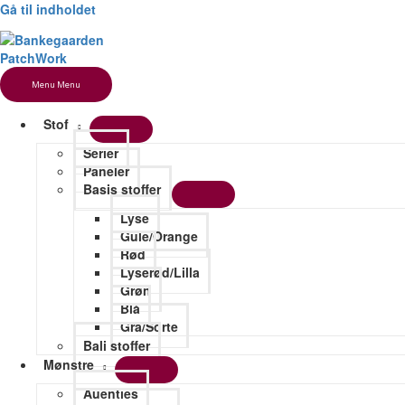
Gå til indholdet
Menu
Menu
Stof
Serier
Paneler
Basis stoffer
Lyse
Gule/Orange
Rød
Lyserød/Lilla
Grøn
Blå
Grå/Sorte
Bali stoffer
Mønstre
Auenties