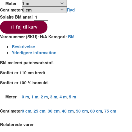
Meter
Centimeter
Ryd
Solaire Blå antal
Tilføj til kurv
Varenummer (SKU):
N/A
Kategori:
Blå
Beskrivelse
Yderligere information
Blå meleret patchworkstof.
Stoffet er 110 cm bredt.
Stoffet er 100 % bomuld.
Meter
0 m
,
1 m
,
2 m
,
3 m
,
4 m
,
5 m
Centimeter
0 cm
,
25 cm
,
30 cm
,
40 cm
,
50 cm
,
60 cm
,
75 cm
Relaterede varer