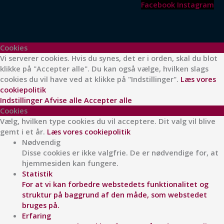
Facebook
Instagram
Cookies
Vi serverer cookies. Hvis du synes, det er i orden, skal du blot
klikke på "Accepter alle". Du kan også vælge, hvilken slags
cookies du vil have ved at klikke på "Indstillinger".
Læs vores
cookiepolitik
Indstillinger
Afvise alle
Accepter alle
Cookies
Vælg, hvilken type cookies du vil acceptere. Dit valg vil blive
gemt i et år.
Læs vores cookiepolitik
Nødvendig
Disse cookies er ikke valgfrie. De er nødvendige for, at
hjemmesiden kan fungere.
Statistik
For at vi kan forbedre webstedets funktionalitet og
struktur på baggrund af den måde, som webstedet
bruges på.
Erfaring