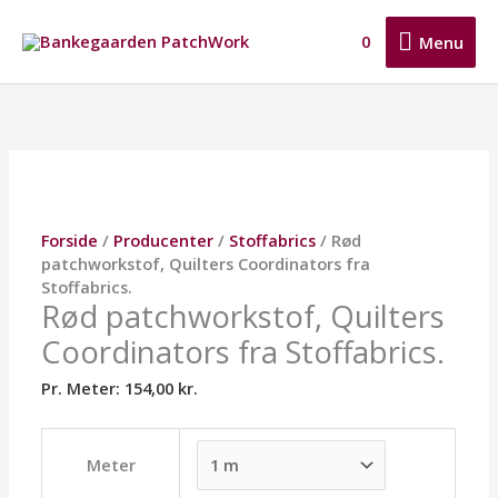
Gå
Menu
til
0
Menu
indholdet
Rød
Dette
Dette
Dette
patchworkstof,
vare
vare
vare
Quilters
har
har
har
Coordinators
flere
flere
flere
fra
varianter.
varianter.
varianter.
Stoffabrics.
Mulighederne
Mulighederne
Mulighederne
antal
kan
kan
kan
Forside
/
Producenter
/
Stoffabrics
/ Rød
vælges
vælges
vælges
patchworkstof, Quilters Coordinators fra
på
på
på
Stoffabrics.
varesiden
varesiden
varesiden
Rød patchworkstof, Quilters
Coordinators fra Stoffabrics.
Pr. Meter:
154,00
kr.
Meter