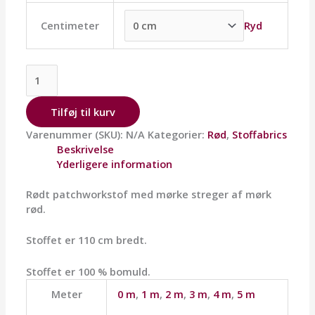
Ryd
Centimeter
Tilføj til kurv
Varenummer (SKU):
N/A
Kategorier:
Rød
,
Stoffabrics
Beskrivelse
Yderligere information
Rødt patchworkstof med mørke streger af mørk
rød.
Stoffet er 110 cm bredt.
Stoffet er 100 % bomuld.
Meter
0 m
,
1 m
,
2 m
,
3 m
,
4 m
,
5 m