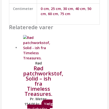
Centimeter
0 cm
,
25 cm
,
30 cm
,
40 cm
,
50
cm
,
60 cm
,
75 cm
Relaterede varer
Rød
Rød
patchworkstof,
Solid – ish
fra
Timeless
Treasures.
Pr. Meter:
154,00
kr.
Vælg
muligheder