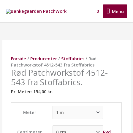
Gå
Menu
til
0
Menu
indholdet
Rød
Dette
Dette
Dette
Patchworkstof
vare
vare
vare
4512-
har
har
har
543
flere
flere
flere
fra
varianter.
varianter.
varianter.
Stoffabrics.
Mulighederne
Mulighederne
Mulighederne
Forside
/
Producenter
/
Stoffabrics
/ Rød
antal
kan
kan
kan
Patchworkstof 4512-543 fra Stoffabrics.
vælges
vælges
vælges
Rød Patchworkstof 4512-
på
på
på
543 fra Stoffabrics.
varesiden
varesiden
varesiden
Pr. Meter:
154,00
kr.
Meter
Ryd
Centimeter