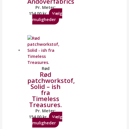
Andoverfabrics
Pr. Meter:
154,00
kr.
Vælg
muligheder
Rød
Rød
patchworkstof,
Solid – ish
fra
Timeless
Treasures.
Pr. Meter:
154,00
kr.
Vælg
muligheder