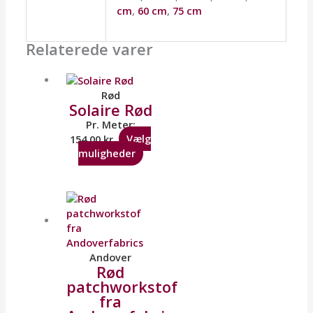
cm
,
60 cm
,
75 cm
Relaterede varer
Rød
Solaire Rød
Pr. Meter:
154,00
kr.
Vælg
muligheder
Andover
Rød
patchworkstof
fra