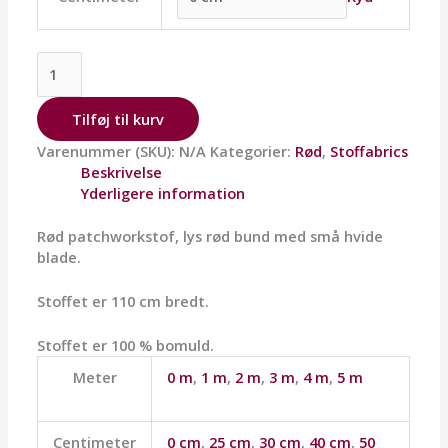
Tilføj til kurv
Varenummer (SKU):
N/A
Kategorier:
Rød
,
Stoffabrics
Beskrivelse
Yderligere information
Rød patchworkstof, lys rød bund med små hvide
blade.
Stoffet er 110 cm bredt.
Stoffet er 100 % bomuld.
Meter
0 m
,
1 m
,
2 m
,
3 m
,
4 m
,
5 m
Centimeter
0 cm
,
25 cm
,
30 cm
,
40 cm
,
50