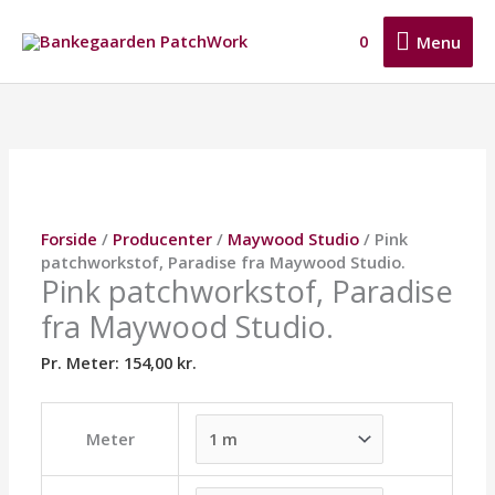
Gå
Menu
til
0
Menu
indholdet
Pink
patchworkstof,
Paradise
fra
Maywood
Studio.
antal
Forside
/
Producenter
/
Maywood Studio
/ Pink
patchworkstof, Paradise fra Maywood Studio.
Pink patchworkstof, Paradise
fra Maywood Studio.
Pr. Meter:
154,00
kr.
Meter