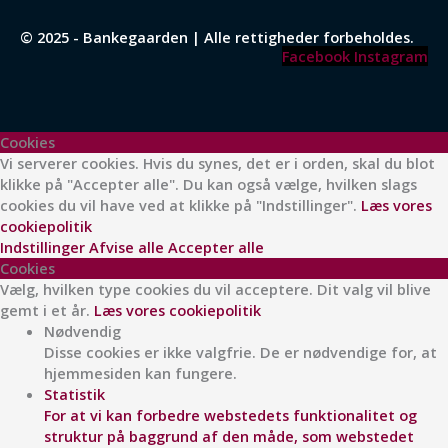
© 2025 - Bankegaarden | Alle rettigheder forbeholdes.
Facebook
Instagram
Cookies
Vi serverer cookies. Hvis du synes, det er i orden, skal du blot
klikke på "Accepter alle". Du kan også vælge, hvilken slags
cookies du vil have ved at klikke på "Indstillinger".
Læs vores
cookiepolitik
Indstillinger
Afvise alle
Accepter alle
Cookies
Vælg, hvilken type cookies du vil acceptere. Dit valg vil blive
gemt i et år.
Læs vores cookiepolitik
Nødvendig
Disse cookies er ikke valgfrie. De er nødvendige for, at
hjemmesiden kan fungere.
Statistik
For at vi kan forbedre webstedets funktionalitet og
struktur på baggrund af den måde, som webstedet