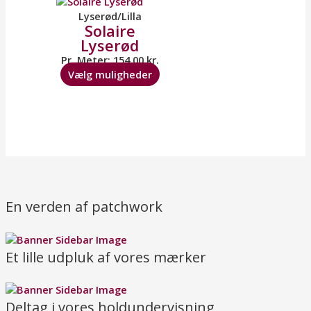
vare
Lyserød/Lilla
Solaire
har
Lyserød
flere
varianter.
Pr. Meter:
154,00
kr.
Mulighederne
Vælg muligheder
kan
vælges
på
varesiden
En verden af patchwork
Et lille udpluk af vores mærker
Deltag i vores holdundervisning