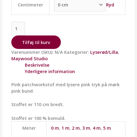
Ryd
Centimeter
Tilføj til kurv
Varenummer (SKU):
N/A
Kategorier:
Lyserød/Lilla
,
Maywood Studio
Beskrivelse
Yderligere information
Pink patchworkstof med lysere pink tryk på mørk
pink bund.
Stoffet er 110 cm bredt.
Stoffet er 100 % bomuld.
Meter
0 m
,
1 m
,
2 m
,
3 m
,
4 m
,
5 m