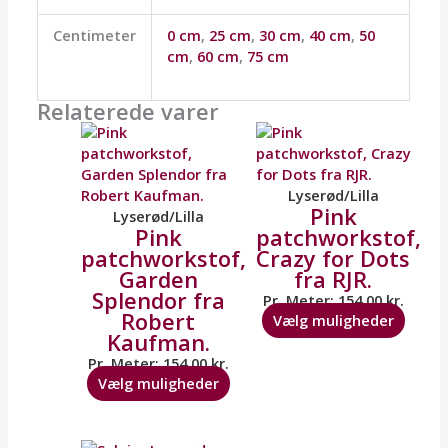
Centimeter
0 cm
,
25 cm
,
30 cm
,
40 cm
,
50
cm
,
60 cm
,
75 cm
Relaterede varer
Dette
Dette
vare
vare
har
har
flere
flere
Lyserød/Lilla
Pink
varianter.
varian
Lyserød/Lilla
Pink
patchworkstof,
Mulighederne
Mulig
patchworkstof,
Crazy for Dots
kan
kan
Garden
fra RJR.
vælges
vælge
Splendor fra
på
på
Pr. Meter:
154,00
kr.
Robert
varesiden
vares
Vælg muligheder
Kaufman.
Pr. Meter:
154,00
kr.
Vælg muligheder
Dette