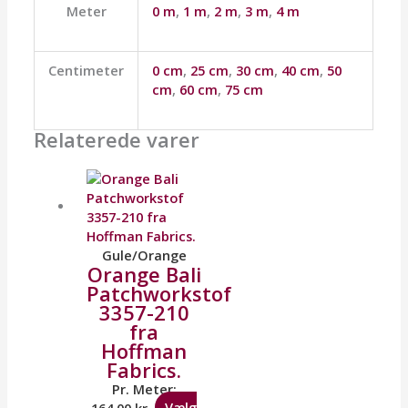
Meter
0 m
,
1 m
,
2 m
,
3 m
,
4 m
Centimeter
0 cm
,
25 cm
,
30 cm
,
40 cm
,
50
cm
,
60 cm
,
75 cm
Relaterede varer
Gule/Orange
Orange Bali
Patchworkstof
3357-210
fra
Hoffman
Fabrics.
Pr. Meter:
164,00
kr.
Vælg