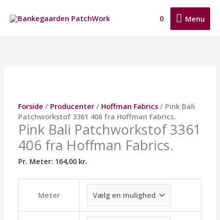
Gå
Menu
til
0
Menu
indholdet
Pink
Dette
Dette
Dette
Bali
vare
vare
vare
Patchworkstof
har
har
har
3361
flere
flere
flere
406
varianter.
varianter.
varianter.
fra
Mulighederne
Mulighederne
Mulighederne
Hoffman
kan
kan
kan
Forside
/
Producenter
/
Hoffman Fabrics
/ Pink Bali
Fabrics.
vælges
vælges
vælges
Patchworkstof 3361 406 fra Hoffman Fabrics.
antal
på
på
på
Pink Bali Patchworkstof 3361
varesiden
varesiden
varesiden
406 fra Hoffman Fabrics.
Pr. Meter:
164,00
kr.
Meter