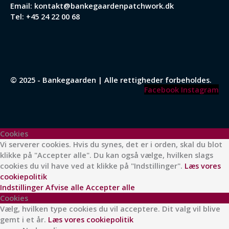
Email:
kontakt@bankegaardenpatchwork.dk
Tel:
+45 24 22 00 68
© 2025 - Bankegaarden | Alle rettigheder forbeholdes.
Facebook
Instagram
Cookies
Vi serverer cookies. Hvis du synes, det er i orden, skal du blot
klikke på "Accepter alle". Du kan også vælge, hvilken slags
cookies du vil have ved at klikke på "Indstillinger".
Læs vores
cookiepolitik
Indstillinger
Afvise alle
Accepter alle
Cookies
Vælg, hvilken type cookies du vil acceptere. Dit valg vil blive
gemt i et år.
Læs vores cookiepolitik