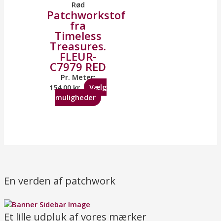
Rød
Patchworkstof
fra
Timeless
Treasures.
FLEUR-
C7979 RED
Pr. Meter:
154,00
kr.
Vælg
muligheder
En verden af patchwork
Et lille udpluk af vores mærker