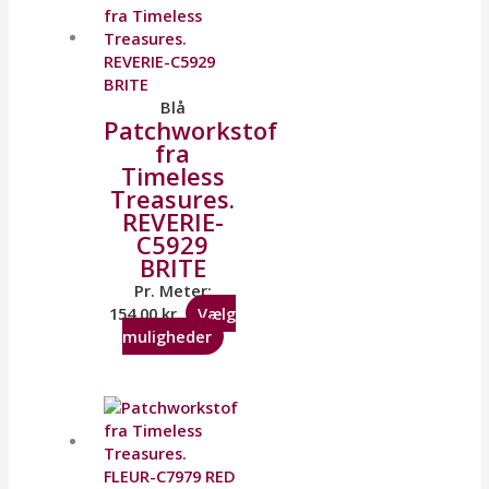
Blå
Patchworkstof
fra
Timeless
Treasures.
REVERIE-
C5929
BRITE
Pr. Meter:
154,00
kr.
Vælg
muligheder