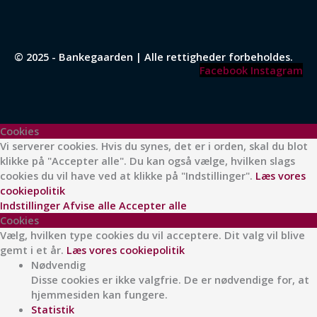
© 2025 - Bankegaarden | Alle rettigheder forbeholdes.
Facebook
Instagram
Cookies
Vi serverer cookies. Hvis du synes, det er i orden, skal du blot
klikke på "Accepter alle". Du kan også vælge, hvilken slags
cookies du vil have ved at klikke på "Indstillinger".
Læs vores
cookiepolitik
Indstillinger
Afvise alle
Accepter alle
Cookies
Vælg, hvilken type cookies du vil acceptere. Dit valg vil blive
gemt i et år.
Læs vores cookiepolitik
Nødvendig
Disse cookies er ikke valgfrie. De er nødvendige for, at
hjemmesiden kan fungere.
Statistik