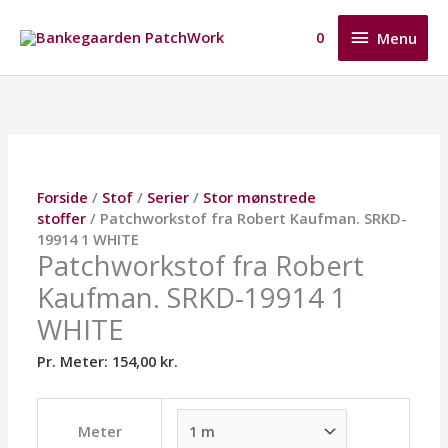
Gå
Menu
til
0
Menu
indholdet
Patchworkstof
Dette
Dette
Dette
fra
vare
vare
vare
Robert
har
har
har
Kaufman.
flere
flere
flere
SRKD-
varianter.
varianter.
varianter.
19914
Mulighederne
Mulighederne
Mulighederne
Forside
/
Stof
/
Serier
/
Stor mønstrede
1
kan
kan
kan
stoffer
/ Patchworkstof fra Robert Kaufman. SRKD-
WHITE
vælges
vælges
vælges
19914 1 WHITE
antal
på
på
på
Patchworkstof fra Robert
varesiden
varesiden
varesiden
Kaufman. SRKD-19914 1
WHITE
Pr. Meter:
154,00
kr.
Meter