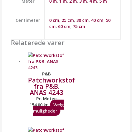
Meter
0 m
,
1 m
,
2 m
,
3 m
,
4 m
,
5 m
Centimeter
0 cm
,
25 cm
,
30 cm
,
40 cm
,
50
cm
,
60 cm
,
75 cm
Relaterede varer
P&B
Patchworkstof
fra P&B.
ANAS 4243
Pr. Meter:
154,00
kr.
Vælg
muligheder