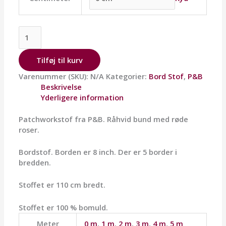
Tilføj til kurv
Varenummer (SKU):
N/A
Kategorier:
Bord Stof
,
P&B
Beskrivelse
Yderligere information
Patchworkstof fra P&B. Råhvid bund med røde
roser.
Bordstof. Borden er 8 inch. Der er 5 border i
bredden.
Stoffet er 110 cm bredt.
Stoffet er 100 % bomuld.
Meter
0 m
,
1 m
,
2 m
,
3 m
,
4 m
,
5 m