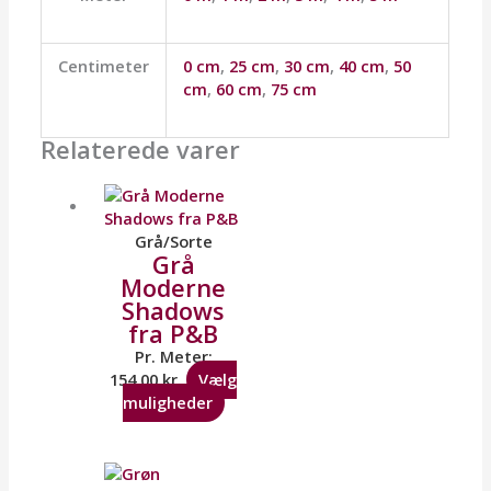
Centimeter
0 cm
,
25 cm
,
30 cm
,
40 cm
,
50
cm
,
60 cm
,
75 cm
Relaterede varer
Grå/Sorte
Grå
Moderne
Shadows
fra P&B
Pr. Meter:
154,00
kr.
Vælg
muligheder