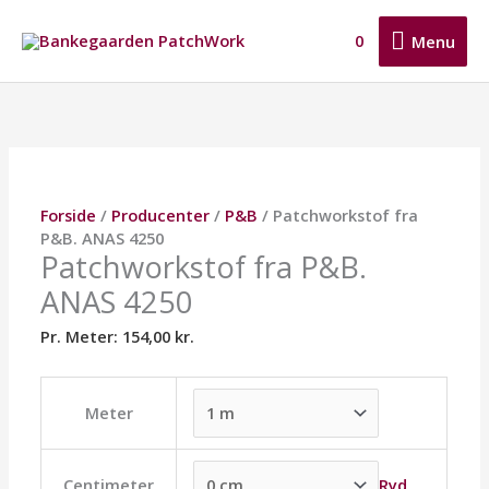
Gå
Menu
til
0
Menu
indholdet
Patchworkstof
Dette
Dette
Dette
fra
vare
vare
vare
P&B.
har
har
har
ANAS
flere
flere
flere
4250
varianter.
varianter.
varianter.
antal
Mulighederne
Mulighederne
Mulighederne
Forside
/
Producenter
/
P&B
/ Patchworkstof fra
kan
kan
kan
P&B. ANAS 4250
vælges
vælges
vælges
Patchworkstof fra P&B.
på
på
på
ANAS 4250
varesiden
varesiden
varesiden
Pr. Meter:
154,00
kr.
Meter
Ryd
Centimeter