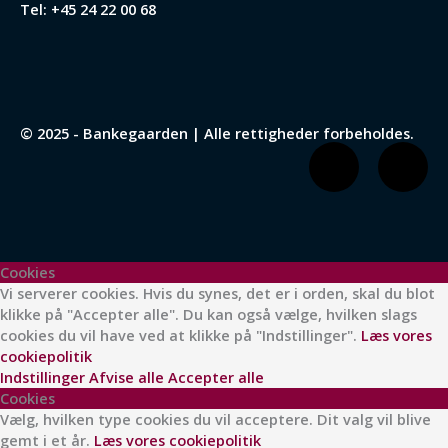
Tel:
+45 24 22 00 68
© 2025 - Bankegaarden | Alle rettigheder forbeholdes.
F
I
a
n
c
s
Cookies
e
t
Vi serverer cookies. Hvis du synes, det er i orden, skal du blot
klikke på "Accepter alle". Du kan også vælge, hvilken slags
cookies du vil have ved at klikke på "Indstillinger".
Læs vores
b
a
cookiepolitik
Indstillinger
Afvise alle
Accepter alle
o
g
Cookies
Vælg, hvilken type cookies du vil acceptere. Dit valg vil blive
gemt i et år.
Læs vores cookiepolitik