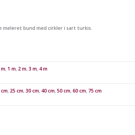
meleret bund med cirkler i sart turkis.
 m
,
1 m
,
2 m
,
3 m
,
4 m
 cm
,
25 cm
,
30 cm
,
40 cm
,
50 cm
,
60 cm
,
75 cm