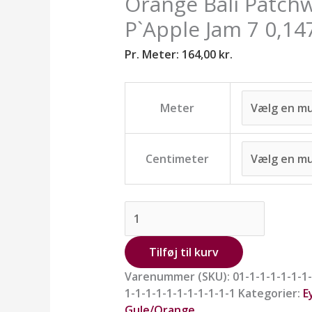
Orange Bali Patch
fra
Eyelike.
P`Apple Jam 7 0,147
antal
Pr. Meter:
164,00
kr.
Meter
Centimeter
Tilføj til kurv
Varenummer (SKU):
01-1-1-1-1-1-1-
1-1-1-1-1-1-1-1-1-1-1
Kategorier:
E
Gule/Orange