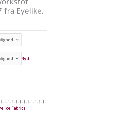
workstof
væ
væ
væ
på
på
på
 fra Eyelike.
va
va
va
Ryd
1-1-1-1-1-1-1-1-1-1-1-1-
yelike Fabrics
,