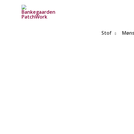
Gå
til
indholdet
Stof
Møns