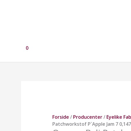
0
Orange
Bali
Patchworkstof
P`Apple
Jam
Forside
/
Producenter
/
Eyelike Fab
7
Patchworkstof P`Apple Jam 7 0,147 
0,147