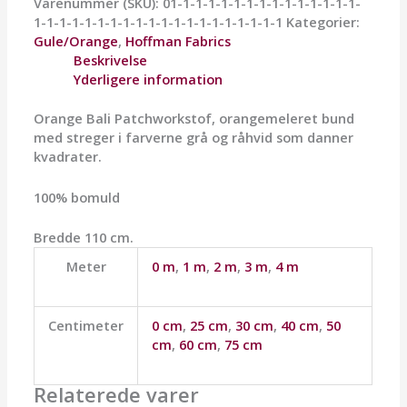
Varenummer (SKU):
01-1-1-1-1-1-1-1-1-1-1-1-1-1-1-
1-1-1-1-1-1-1-1-1-1-1-1-1-1-1-1-1-1-1-1
Kategorier:
Gule/Orange
,
Hoffman Fabrics
Beskrivelse
Yderligere information
Orange Bali Patchworkstof, orangemeleret bund
med streger i farverne grå og råhvid som danner
kvadrater.
100% bomuld
Bredde 110 cm.
Meter
0 m
,
1 m
,
2 m
,
3 m
,
4 m
Centimeter
0 cm
,
25 cm
,
30 cm
,
40 cm
,
50
cm
,
60 cm
,
75 cm
Relaterede varer