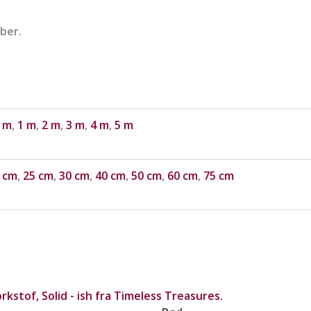
ber.
 m
,
1 m
,
2 m
,
3 m
,
4 m
,
5 m
 cm
,
25 cm
,
30 cm
,
40 cm
,
50 cm
,
60 cm
,
75 cm