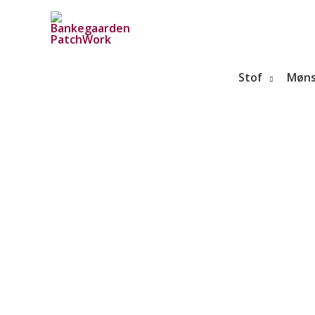
Gå
til
indholdet
Stof
Møns