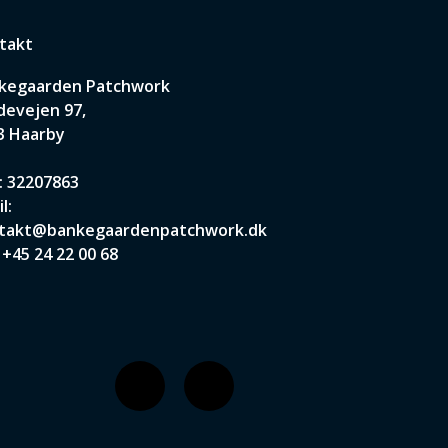
takt
kegaarden Patchwork
devejen 97,
3 Haarby
: 32207863
l:
takt@bankegaardenpatchwork.dk
:
+45 24 22 00 68
F
I
a
n