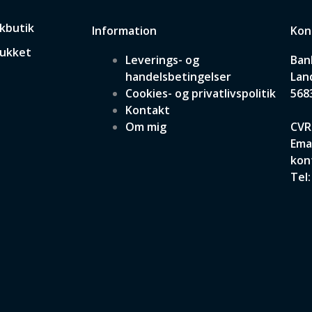
skbutik
Information
Kon
Lukket
Leverings- og
Ban
handelsbetingelser
Lan
Cookies- og privatlivspolitik
568
Kontakt
Om mig
CVR
Emai
kon
Tel