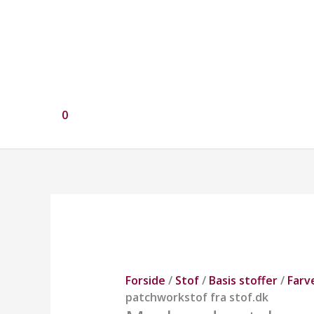
0
Mørk
rød
patchworkstof
fra
stof.dk
Forside
/
Stof
/
Basis stoffer
/
Farv
antal
patchworkstof fra stof.dk