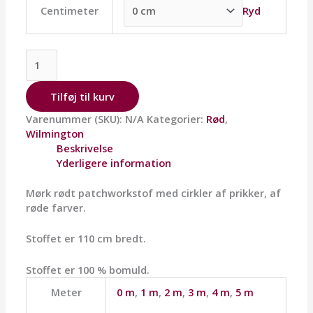
Ryd
Centimeter
Tilføj til kurv
Varenummer (SKU):
N/A
Kategorier:
Rød
,
Wilmington
Beskrivelse
Yderligere information
Mørk rødt patchworkstof med cirkler af prikker, af
røde farver.
Stoffet er 110 cm bredt.
Stoffet er 100 % bomuld.
Meter
0 m
,
1 m
,
2 m
,
3 m
,
4 m
,
5 m