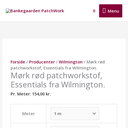
Gå
Menu
til
0
Menu
indholdet
Mørk
Dette
Dette
Dette
rød
vare
vare
vare
patchworkstof,
har
har
har
Essentials
flere
flere
flere
fra
varianter.
varianter.
varianter.
Wilmington.
Mulighederne
Mulighederne
Mulighederne
antal
kan
kan
kan
Forside
/
Producenter
/
Wilmington
/ Mørk rød
vælges
vælges
vælges
patchworkstof, Essentials fra Wilmington.
på
på
på
Mørk rød patchworkstof,
varesiden
varesiden
varesiden
Essentials fra Wilmington.
Pr. Meter:
154,00
kr.
Meter