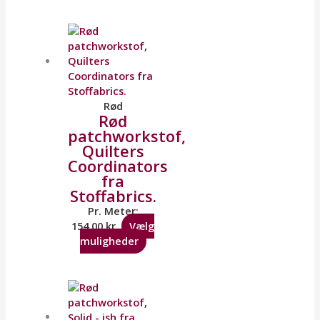
Rød
Rød
patchworkstof,
Quilters
Coordinators
fra
Stoffabrics.
Pr. Meter:
154,00
kr.
Vælg
muligheder