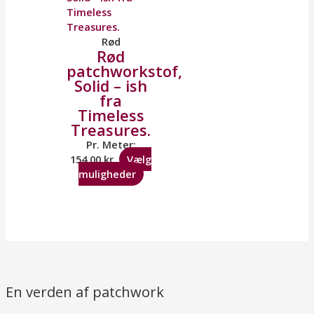
Rød
Rød
patchworkstof,
Solid – ish
fra
Timeless
Treasures.
Pr. Meter:
154,00
kr.
Vælg
muligheder
En verden af patchwork