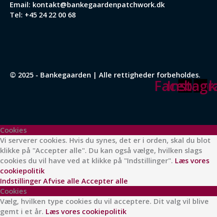
Email:
kontakt@bankegaardenpatchwork.dk
Tel:
+45 24 22 00 68
© 2025 - Bankegaarden | Alle rettigheder forbeholdes.
Facebook
Instag
Cookies
Vi serverer cookies. Hvis du synes, det er i orden, skal du blot
klikke på "Accepter alle". Du kan også vælge, hvilken slags
cookies du vil have ved at klikke på "Indstillinger".
Læs vores
cookiepolitik
Indstillinger
Afvise alle
Accepter alle
Cookies
Vælg, hvilken type cookies du vil acceptere. Dit valg vil blive
gemt i et år.
Læs vores cookiepolitik