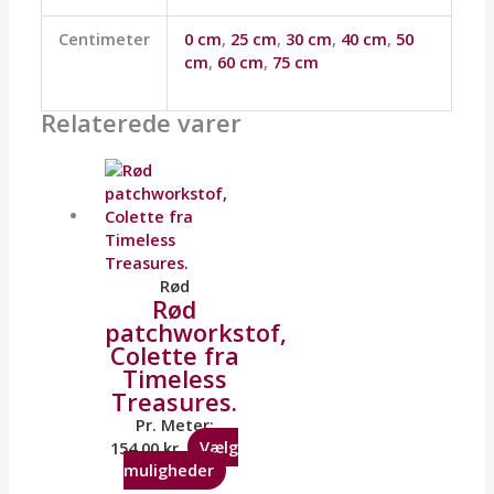
Centimeter
0 cm
,
25 cm
,
30 cm
,
40 cm
,
50
cm
,
60 cm
,
75 cm
Relaterede varer
Rød
Rød
patchworkstof,
Colette fra
Timeless
Treasures.
Pr. Meter:
154,00
kr.
Vælg
muligheder