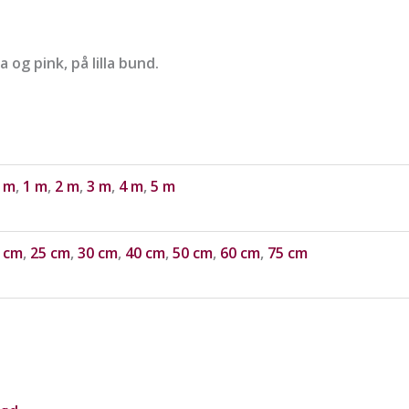
a og pink, på lilla bund.
 m
,
1 m
,
2 m
,
3 m
,
4 m
,
5 m
 cm
,
25 cm
,
30 cm
,
40 cm
,
50 cm
,
60 cm
,
75 cm