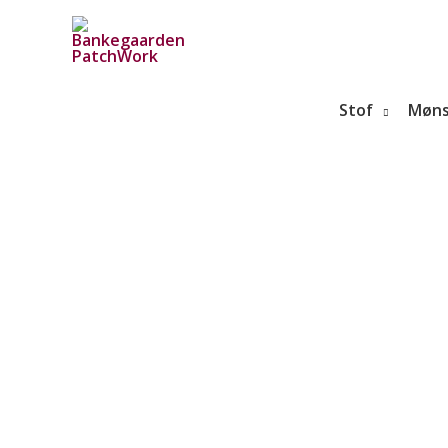
Gå
til
indholdet
Stof
Møns