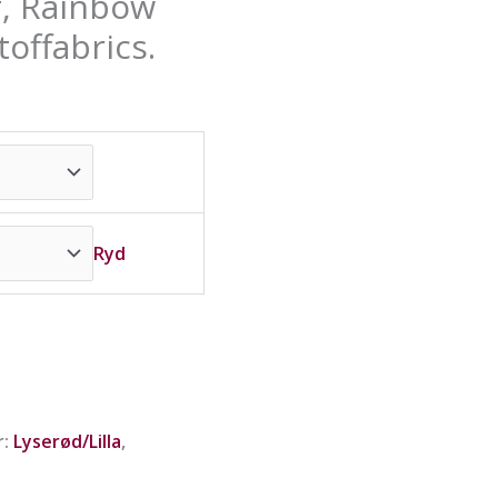
f, Rainbow
væ
væ
væ
på
på
på
toffabrics.
va
va
va
Ryd
r:
Lyserød/Lilla
,