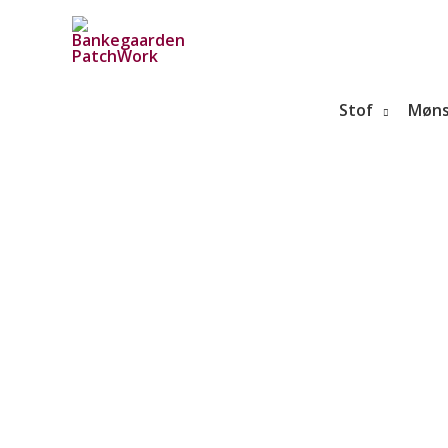
Gå
til
indholdet
Stof
Møns