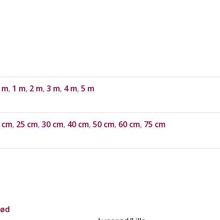
 m
,
1 m
,
2 m
,
3 m
,
4 m
,
5 m
 cm
,
25 cm
,
30 cm
,
40 cm
,
50 cm
,
60 cm
,
75 cm