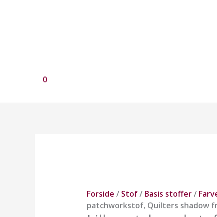
0
Lilla
patchworkstof,
Quilters
shadow
fra
Forside
/
Stof
/
Basis stoffer
/
Farv
Stof
patchworkstof, Quilters shadow fr
antal