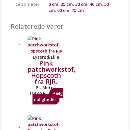
Centimeter
0 cm
,
25 cm
,
30 cm
,
40 cm
,
50
cm
,
60 cm
,
75 cm
Relaterede varer
Lyserød/Lilla
Pink
patchworkstof,
Hopscoth
fra RJR.
Pr. Meter:
154,00
kr.
Vælg
muligheder