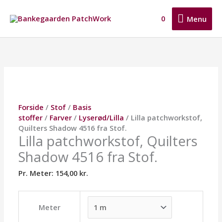
Gå
Menu
til
0
Menu
indholdet
Lilla
Dette
Dette
Dette
patchworkstof,
vare
vare
vare
Quilters
har
har
har
Shadow
flere
flere
flere
4516
varianter.
varianter.
varianter.
fra
Mulighederne
Mulighederne
Mulighederne
Stof.
kan
kan
kan
Forside
/
Stof
/
Basis
antal
vælges
vælges
vælges
stoffer
/
Farver
/
Lyserød/Lilla
/ Lilla patchworkstof,
på
på
på
Quilters Shadow 4516 fra Stof.
varesiden
varesiden
varesiden
Lilla patchworkstof, Quilters
Shadow 4516 fra Stof.
Pr. Meter:
154,00
kr.
Meter