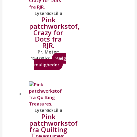
Lyserød/Lilla
Pink
patchworkstof,
Crazy for
Dots fra
RJR.
Pr. Meter:
154,00
kr.
Vælg
muligheder
Lyserød/Lilla
Pink
patchworkstof
fra Quilting
Treasures.