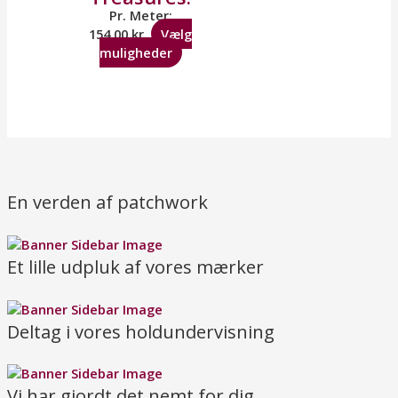
Pr. Meter:
154,00
kr.
Vælg
muligheder
En verden af patchwork
Et lille udpluk af vores mærker
Deltag i vores holdundervisning
Vi har gjordt det nemt for dig