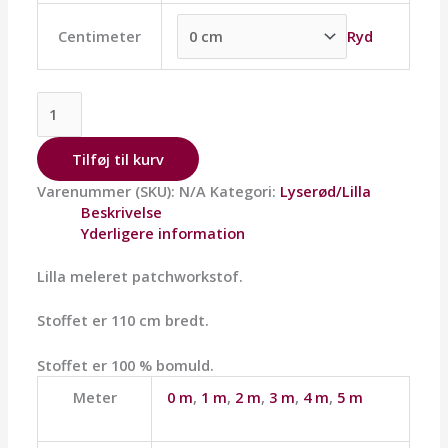
Ryd
Centimeter
Tilføj til kurv
Varenummer (SKU):
N/A
Kategori:
Lyserød/Lilla
Beskrivelse
Yderligere information
Lilla meleret patchworkstof.
Stoffet er 110 cm bredt.
Stoffet er 100 % bomuld.
Meter
0 m
,
1 m
,
2 m
,
3 m
,
4 m
,
5 m