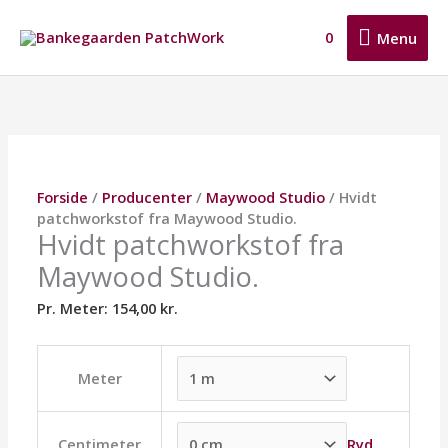
Gå
Menu
til
0
Menu
indholdet
Hvidt
Dette
Dette
Dette
patchworkstof
vare
vare
vare
fra
har
har
har
Maywood
flere
flere
flere
Studio.
varianter.
varianter.
varianter.
antal
Mulighederne
Mulighederne
Mulighederne
Forside
/
Producenter
/
Maywood Studio
/ Hvidt
kan
kan
kan
patchworkstof fra Maywood Studio.
vælges
vælges
vælges
Hvidt patchworkstof fra
på
på
på
Maywood Studio.
varesiden
varesiden
varesiden
Pr. Meter:
154,00
kr.
Meter
Ryd
Centimeter