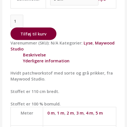
Tilføj til kurv
Varenummer (SKU):
N/A
Kategorier:
Lyse
,
Maywood
Studio
Beskrivelse
Yderligere information
Hvidt patchworkstof med sorte og grå prikker, fra
Maywood Studio.
Stoffet er 110 cm bredt.
Stoffet er 100 % bomuld.
Meter
0 m
,
1 m
,
2 m
,
3 m
,
4 m
,
5 m