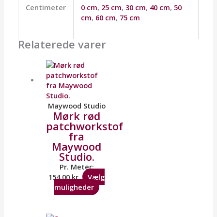
Centimeter
0 cm
,
25 cm
,
30 cm
,
40 cm
,
50
cm
,
60 cm
,
75 cm
Relaterede varer
Maywood Studio
Mørk rød
patchworkstof
fra
Maywood
Studio.
Pr. Meter:
154,00
kr.
Vælg
muligheder