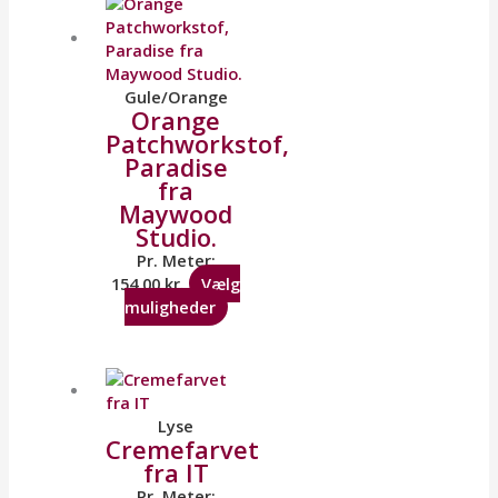
Gule/Orange
Orange
Patchworkstof,
Paradise
fra
Maywood
Studio.
Pr. Meter:
154,00
kr.
Vælg
muligheder
Lyse
Cremefarvet
fra IT
Pr. Meter: