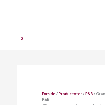
0
Grøn
patchworkstof
fra
P&B
antal
Forside
/
Producenter
/
P&B
/ Grøn
P&B