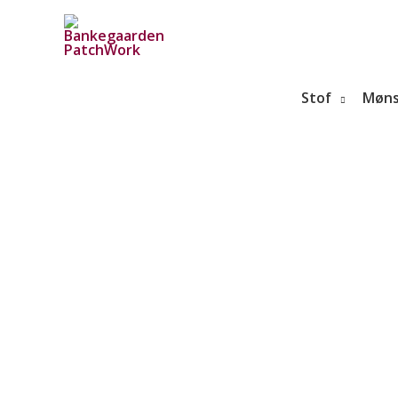
Gå
til
indholdet
Stof
Møns