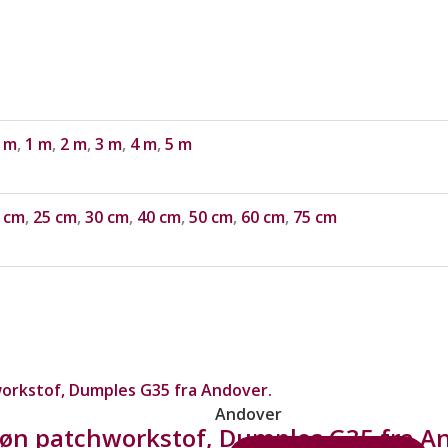
 m
,
1 m
,
2 m
,
3 m
,
4 m
,
5 m
 cm
,
25 cm
,
30 cm
,
40 cm
,
50 cm
,
60 cm
,
75 cm
Andover
øn patchworkstof, Dumples G35 fra A