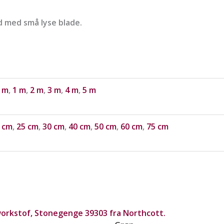
d med små lyse blade.
 m
,
1 m
,
2 m
,
3 m
,
4 m
,
5 m
 cm
,
25 cm
,
30 cm
,
40 cm
,
50 cm
,
60 cm
,
75 cm