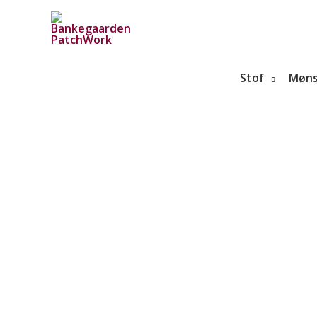
Gå
til
indholdet
Stof
Møns