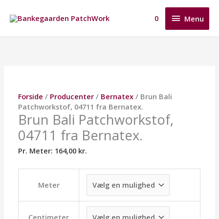
Gå
Menu
til
0
Menu
indholdet
Brun
Dette
Dette
Dette
Bali
vare
vare
vare
Patchworkstof,
har
har
har
04711
flere
flere
flere
fra
varianter.
varianter.
varianter.
Bernatex.
Mulighederne
Mulighederne
Mulighederne
Forside
/
Producenter
/
Bernatex
/ Brun Bali
antal
kan
kan
kan
Patchworkstof, 04711 fra Bernatex.
vælges
vælges
vælges
Brun Bali Patchworkstof,
på
på
på
04711 fra Bernatex.
varesiden
varesiden
varesiden
Pr. Meter:
164,00
kr.
Meter
Centimeter