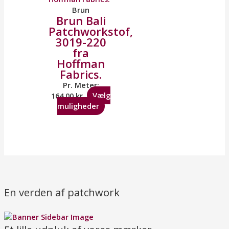
Brun
Brun Bali
Patchworkstof,
3019-220
fra
Hoffman
Fabrics.
Pr. Meter:
164,00
kr.
Vælg
muligheder
En verden af patchwork