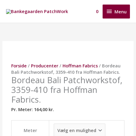
Gå
Menu
til
0
Menu
indholdet
Bordeau
Dette
Dette
Dette
Bali
vare
vare
vare
Patchworkstof,
har
har
har
3359-
flere
flere
flere
410
varianter.
varianter.
varianter.
fra
Mulighederne
Mulighederne
Mulighederne
Hoffman
kan
kan
kan
Forside
/
Producenter
/
Hoffman Fabrics
/ Bordeau
Fabrics.
vælges
vælges
vælges
Bali Patchworkstof, 3359-410 fra Hoffman Fabrics.
antal
på
på
på
Bordeau Bali Patchworkstof,
varesiden
varesiden
varesiden
3359-410 fra Hoffman
Fabrics.
Pr. Meter:
164,00
kr.
Meter