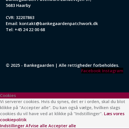
5683 Haarby
CVR: 32207863
Email:
kontakt@bankegaardenpatchwork.dk
Tel:
+45 24 22 00 68
© 2025 - Bankegaarden | Alle rettigheder forbeholdes.
Facebook
Instagram
Cookies
Vi serverer cookies. Hvis du synes, det er i orden, skal du blot
klikke på "Accepter alle". Du kan også vælge, hvilken slags
cookies du vil have ved at klikke på "Indstillinger".
Læs vores
cookiepolitik
Indstillinger
Afvise alle
Accepter alle