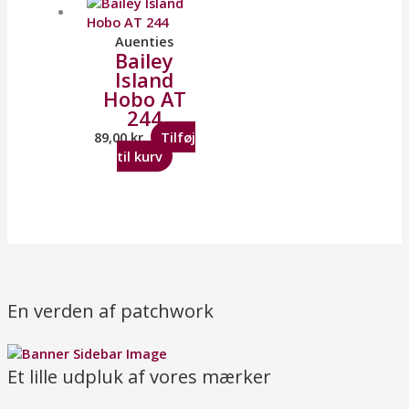
Auenties
Bailey
Island
Hobo AT
244
89,00
kr.
Tilføj
til kurv
En verden af patchwork
Et lille udpluk af vores mærker