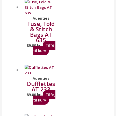
Auenties
Fuse, Fold
& Stitch
Bags AT
635
89,00
kr.
Tilføj
til kurv
Auenties
Dufflettes
AT 233
89,00
kr.
Tilføj
til kurv