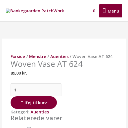
Gå
Menu
til
0
Menu
indholdet
Woven
Vase
AT
624
antal
Forside
/
Mønstre
/
Auenties
/ Woven Vase AT 624
Woven Vase AT 624
89,00
kr.
Tilføj til kurv
Kategori:
Auenties
Relaterede varer