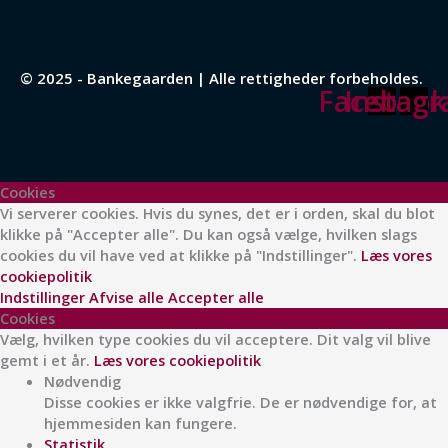
© 2025 - Bankegaarden | Alle rettigheder forbeholdes.
Facebook
Instag
Cookies
Vi serverer cookies. Hvis du synes, det er i orden, skal du blot
klikke på "Accepter alle". Du kan også vælge, hvilken slags
cookies du vil have ved at klikke på "Indstillinger".
Læs vores
cookiepolitik
Indstillinger
Afvise alle
Accepter alle
Cookies
Vælg, hvilken type cookies du vil acceptere. Dit valg vil blive
gemt i et år.
Læs vores cookiepolitik
Nødvendig
Disse cookies er ikke valgfrie. De er nødvendige for, at
hjemmesiden kan fungere.
Statistik