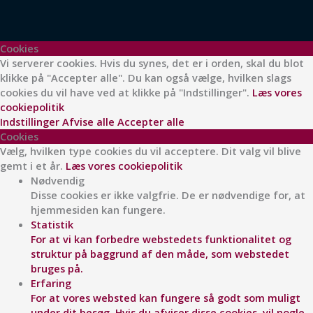
Cookies
Vi serverer cookies. Hvis du synes, det er i orden, skal du blot
klikke på "Accepter alle". Du kan også vælge, hvilken slags
cookies du vil have ved at klikke på "Indstillinger".
Læs vores
cookiepolitik
Indstillinger
Afvise alle
Accepter alle
Cookies
Vælg, hvilken type cookies du vil acceptere. Dit valg vil blive
gemt i et år.
Læs vores cookiepolitik
Nødvendig
Disse cookies er ikke valgfrie. De er nødvendige for, at
hjemmesiden kan fungere.
Statistik
For at vi kan forbedre webstedets funktionalitet og
struktur på baggrund af den måde, som webstedet
bruges på.
Erfaring
For at vores websted kan fungere så godt som muligt
under dit besøg. Hvis du afviser disse cookies, vil nogle