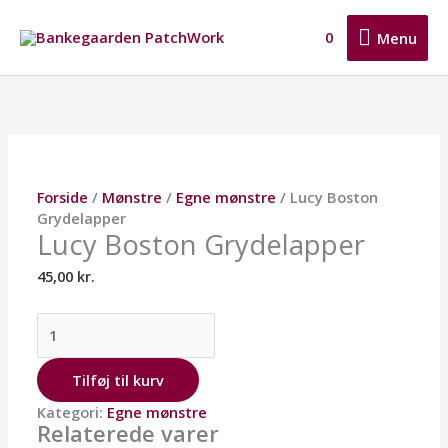
Gå
Menu
til
0
Menu
indholdet
Lucy
Boston
Grydelapper
antal
Forside
/
Mønstre
/
Egne mønstre
/ Lucy Boston
Grydelapper
Lucy Boston Grydelapper
45,00
kr.
Tilføj til kurv
Kategori:
Egne mønstre
Relaterede varer