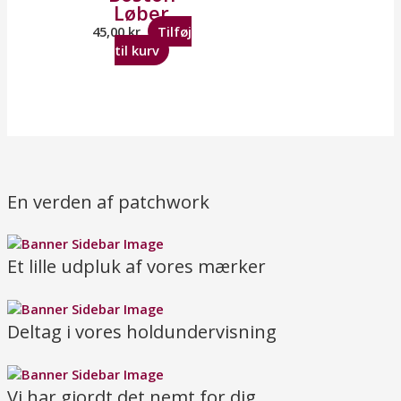
Løber
45,00
kr.
Tilføj
til kurv
En verden af patchwork
Et lille udpluk af vores mærker
Deltag i vores holdundervisning
Vi har gjordt det nemt for dig