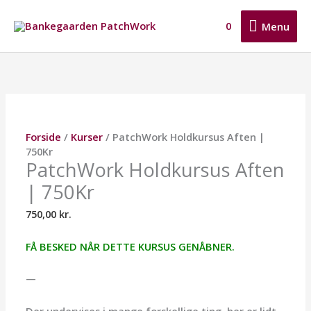
Gå
Menu
til
0
Menu
indholdet
PatchWork
Holdkursus
Aften
|
750Kr
antal
Forside
/
Kurser
/ PatchWork Holdkursus Aften |
750Kr
PatchWork Holdkursus Aften
| 750Kr
750,00
kr.
FÅ BESKED NÅR DETTE KURSUS GENÅBNER.
—
Der undervises i mange forskellige ting, her er lidt