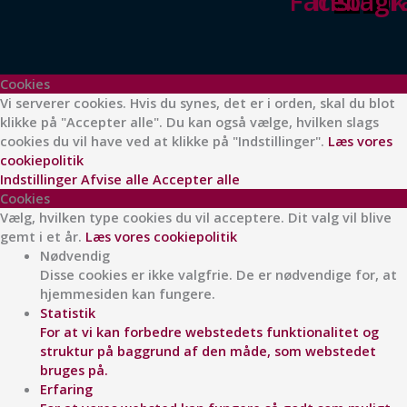
Facebook
Instag
Cookies
Vi serverer cookies. Hvis du synes, det er i orden, skal du blot
klikke på "Accepter alle". Du kan også vælge, hvilken slags
cookies du vil have ved at klikke på "Indstillinger".
Læs vores
cookiepolitik
Indstillinger
Afvise alle
Accepter alle
Cookies
Vælg, hvilken type cookies du vil acceptere. Dit valg vil blive
gemt i et år.
Læs vores cookiepolitik
Nødvendig
Disse cookies er ikke valgfrie. De er nødvendige for, at
hjemmesiden kan fungere.
Statistik
For at vi kan forbedre webstedets funktionalitet og
struktur på baggrund af den måde, som webstedet
bruges på.
Erfaring