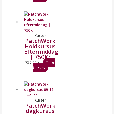
Kurser
PatchWork
Holdkursus
Eftermiddag
| 750Kr
750,00
kr.
Tilføj
til kurv
Kurser
PatchWork
dagkursus