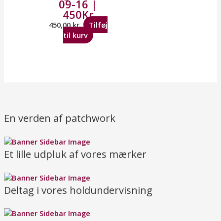
09-16 |
450Kr
450,00
kr.
Tilføj
til kurv
En verden af patchwork
Et lille udpluk af vores mærker
Deltag i vores holdundervisning