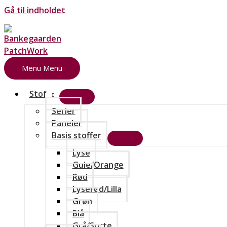
Gå til indholdet
Menu
Menu
Stof
Serier
Paneler
Basis stoffer
Lyse
Gule/Orange
Rød
Lyserød/Lilla
Grøn
Blå
Grå/Sorte