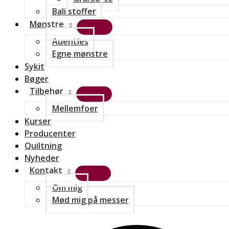
Bali stoffer
Mønstre
Auenties
Egne mønstre
Sykit
Bøger
Tilbehør
Mellemfoer
Kurser
Producenter
Quiltning
Nyheder
Kontakt
Om mig
Mød mig på messer