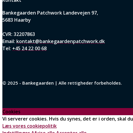
Bankegaarden Patchwork
Landevejen 97,
5683 Haarby
CVR: 32207863
Email:
kontakt@bankegaardenpatchwork.dk
Tel:
+45 24 22 00 68
© 2025 - Bankegaarden | Alle rettigheder forbeholdes.
Cookies
Vi serverer cookies. Hvis du synes, det er i orden, skal du
Læs vores cookiepolitik
Indstillinger
Afvise alle
Accepter alle