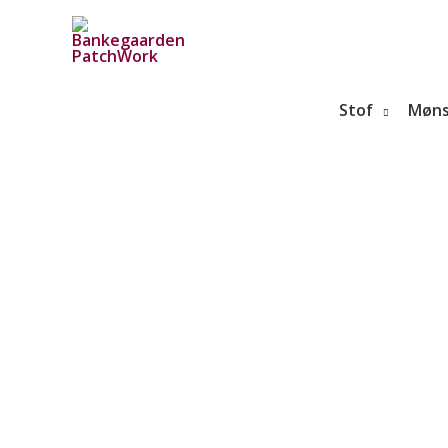
Gå
til
indholdet
Stof
Møns