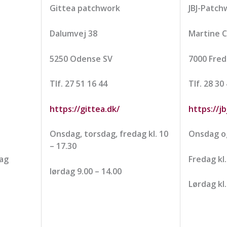
Gittea patchwork
JBJ-Patch
Dalumvej 38
Martine C
5250 Odense SV
7000 Fred
Tlf. 27 51 16 44
Tlf. 28 30
https://gittea.dk/
https://j
Onsdag, torsdag, fredag kl. 10
Onsdag og
– 17.30
dag
Fredag kl.
lørdag 9.00 – 14.00
Lørdag kl.