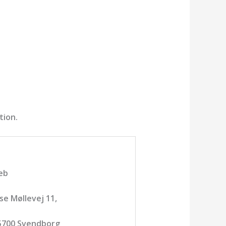
tion.
eb
e Møllevej 11,
 5700 Svendborg