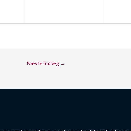
Næste Indlæg
→