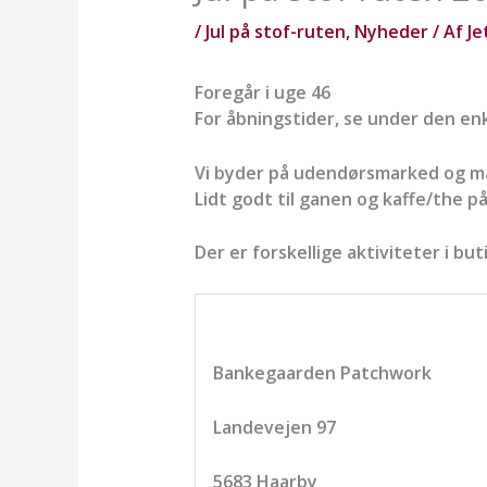
/
Jul på stof-ruten
,
Nyheder
/ Af
Je
Foregår i uge 46
For åbningstider, se under den en
Vi byder på udendørsmarked og mas
Lidt godt til ganen og kaffe/the p
Der er forskellige aktiviteter i b
Bankegaarden Patchwork
Landevejen 97
5683 Haarby