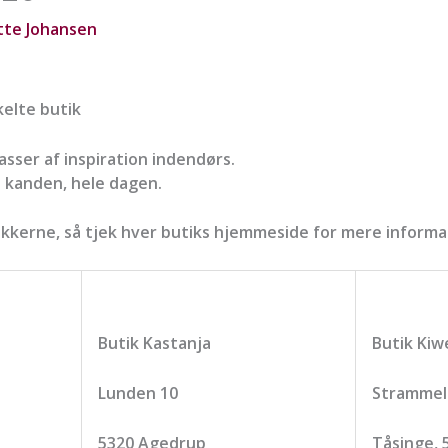
tte Johansen
kelte butik
ser af inspiration indendørs.
å kanden, hele dagen.
utikkerne, så tjek hver butiks hjemmeside for mere informa
Butik Kastanja
Butik Kiw
Lunden 10
Strammels
5320 Agedrup
Tåsinge,