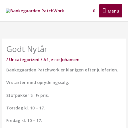
Gå
Menu
til
0
Menu
indholdet
Godt Nytår
/
Uncategorized
/ Af
Jette Johansen
Bankegaarden Patchwork er klar igen efter juleferien.
Vi starter med oprydningssalg.
Stofpakker til ½ pris.
Torsdag kl. 10 – 17.
Fredag kl. 10 – 17.