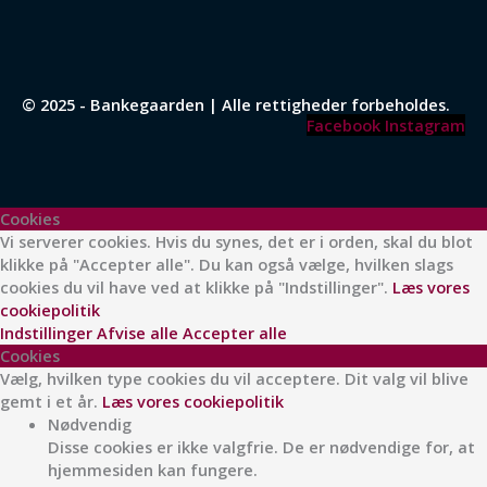
© 2025 - Bankegaarden | Alle rettigheder forbeholdes.
Facebook
Instagram
Cookies
Vi serverer cookies. Hvis du synes, det er i orden, skal du blot
klikke på "Accepter alle". Du kan også vælge, hvilken slags
cookies du vil have ved at klikke på "Indstillinger".
Læs vores
cookiepolitik
Indstillinger
Afvise alle
Accepter alle
Cookies
Vælg, hvilken type cookies du vil acceptere. Dit valg vil blive
gemt i et år.
Læs vores cookiepolitik
Nødvendig
Disse cookies er ikke valgfrie. De er nødvendige for, at
hjemmesiden kan fungere.