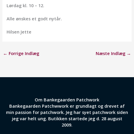
Lørdag kl. 10 – 12.
Alle ønskes et godt nytår.
Hilsen Jette
←
Forrige Indlæg
Næste Indlæg
→
Om Bankegaarden Patchwork
Bankegaarden Patchwwork er grundlagt og drevet af
min passion for patchwork. Jeg har syet patchwork siden
jeg var helt ung. Butikken startede jeg d. 28 august
2009.