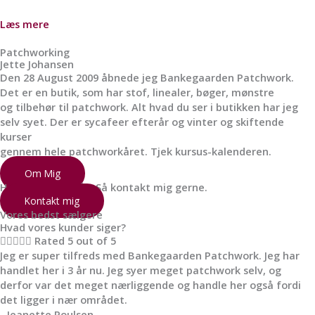
Læs mere
Patchworking
Jette Johansen
Den 28 August 2009 åbnede jeg Bankegaarden Patchwork.
Det er en butik, som har stof, linealer, bøger, mønstre
og tilbehør til patchwork. Alt hvad du ser i butikken har jeg
selv syet. Der er sycafeer efterår og vinter og skiftende
kurser
gennem hele patchworkåret. Tjek kursus-kalenderen.
Om Mig
Har du spørgsmål? Så kontakt mig gerne.
Kontakt mig
Vores bedst sælgere
Hvad vores kunder siger?





Rated 5 out of 5
Jeg er super tilfreds med Bankegaarden Patchwork. Jeg har
handlet her i 3 år nu. Jeg syer meget patchwork selv, og
derfor var det meget nærliggende og handle her også fordi
det ligger i nær området.
- Jeanette Poulsen