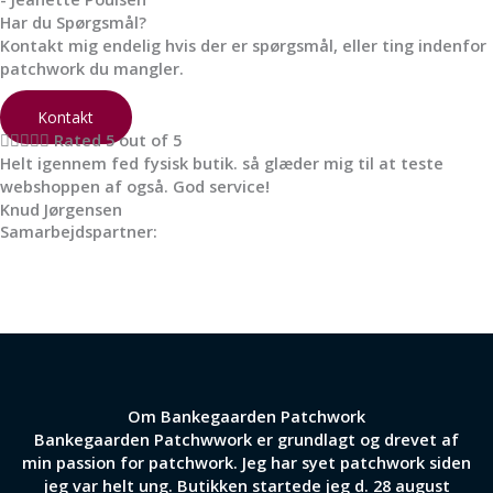
Har du Spørgsmål?
Kontakt mig endelig hvis der er spørgsmål, eller ting indenfor
patchwork du mangler.
Kontakt





Rated 5 out of 5
Helt igennem fed fysisk butik. så glæder mig til at teste
webshoppen af også. God service!
Knud Jørgensen
Samarbejdspartner:
Om Bankegaarden Patchwork
Bankegaarden Patchwwork er grundlagt og drevet af
min passion for patchwork. Jeg har syet patchwork siden
jeg var helt ung. Butikken startede jeg d. 28 august