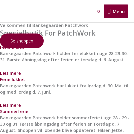
Gå
Menu
til
0
Menu
indholdet
Velkommen til Bankegaarden Patchwork
Specialbutik For PatchWork
Se shoppen
Ferielukket
Bankegaarden Patchwork holder ferielukket i uge 28-29-30-
31. Første åbningsdag efter ferien er torsdag d. 6. August.
Læs mere
Ferie lukket
Bankegaarden Patchwork har lukket fra lørdag d. 30. Maj til
og med lørdag d. 7. Juni.
Læs mere
Sommerferie
Bankegaarden Patchwork holder sommerferie i uge 28 - 29 -
30 og 31. Første åbningsdag efter ferien er Torsdag d. 7
August. Shoppen vil løbende blive opdateret. Hilsen Jette.